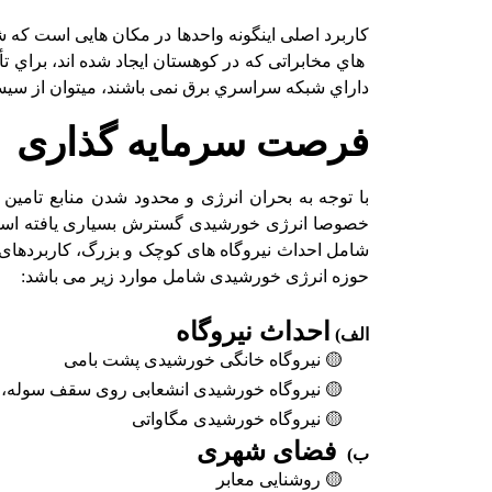
هاي مخابراتی که در کوهستان ایجاد شده­ اند، براي ت
داراي شبکه سراسري برق نمی­ باشند، می­توان از س
فرصت سرمایه گذاری
با توجه به بحران انرژی و محدود شدن منابع تامی
خصوصا انرژی خورشیدی گسترش بسیاری یافته است. ا
شامل احداث نیروگاه های کوچک و بزرگ، کاربردهای
حوزه انرژی خورشیدی شامل موارد زیر می باشد
:
احداث نیروگاه
الف)
🟡
نیروگاه خانگی خورشیدی پشت بامی
🟡
نیروگاه خورشیدی انشعابی روی سقف سوله،انب
🟡
نیروگاه خورشیدی مگاواتی
فضای شهری
ب)
🟡
روشنایی معابر