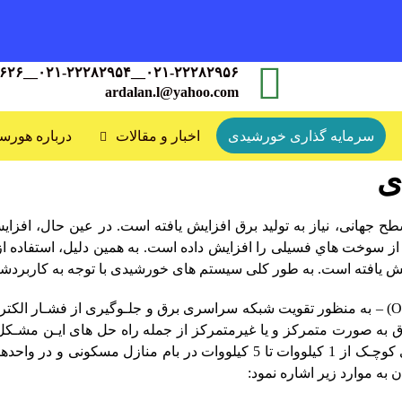
۰۲۱-۲۲۲۸۲۹۵۶__۰۲۱-۲۲۲۸۲۹۵۴__۰۲۱-۲۲۲۸۷۶۲۶
ardalan.l@yahoo.com
سرمایه گذاری خورشیدی
اخبار و مقالات
درباره هورس
ی
ح جهانی، نیاز به تولید برق افزایش یافته است. در عین حال، افزای
ه از سوخت هاي فسیلی را افزایش داده است. به همین دلیل، استفاده از س
ش یافته است. به­ طور کلی سیستم­ های خورشیدی با توجه به کاربردشان
(O
– به ­منظور تقویت شبکه سراسری برق و جلـوگیری از فشـار الکتریکـی
­ صورت متمرکز و یا غیرمتمرکز از جمله راه حل­ های ایـن مشـکل 
شـبکه در بسـیاري از کشـورهای جهـان در واحـدهای کوچـک از 1 کیلووات تا 5 
ن به موارد زیر اشاره نمود
: