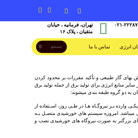
تهران، فرمانیه ، خیابان
متقیان ، پلاک ۱۶
ان انرژی
تماس با ما
ش بهای گاز طبیعی و تأکید مقررات بر محدود کردن
ایر منابع انرژی برای تولید برق از جمله تولید برق
 به دو گروه طبقه ­بندی می­شوند
:
 وارده بـر نیروگـاه ­هـا در طـی روز، اسـتفاده از
می­باشد. امروزه سیستم ­های خورشیدی متصـل بـه
کیلووات در بام منازل مسکونی و در واحدهای بزرگتر به­ صورت نیروگاه­ های خورشیدی نصب و