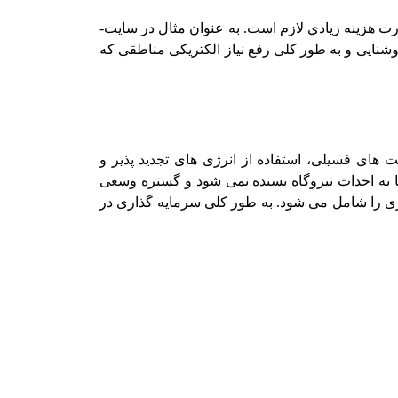
کاربرد اصلی اینگونه واحدها در مکان­ هایی است که شبکه اصـلی قـدرت در دسـترس نبـوده و یـا بـراي اتصـال بـه شبکه قدرت هزینه زیادي لازم است. به­ عنوان مثال در سایت­
وشنایی و به­ طور کلی رفع نیاز الکتریکی مناطقی که
های فسیلی، استفاده از انرژی های تجدید پذیر و
 به احداث نیروگاه بسنده نمی شود و گستره وسعی
ی را شامل می شود. به طور کلی سرمایه گذاری در