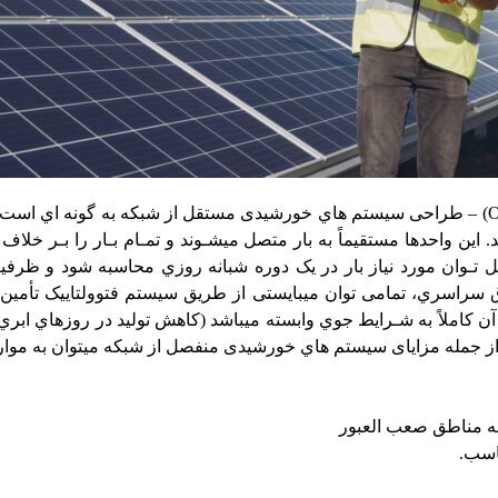
(O
– طراحی سیستم­ هاي خورشیدی مستقل از شبکه به­ گونه­ اي است 
 این واحدها مستقیماً به بار متصل می­شـوند و تمـام بـار را بـر خلاف
ل تـوان مورد نیاز بار در یک دوره شبانه ­روزي محاسبه شود و ظرفیت 
سراسري، تمامی توان میبایستی از طریق سیستم فتوولتاییک تأمین شـو
 آن کاملاً به شـرایط جوي وابسته می­باشد (کاهش تولید در روزهاي ابري 
از جمله مزایای سیستم­ هاي خورشیدی منفصل از شبکه می­توان به موارد
 مناطق صعب العبور
ناسب
.