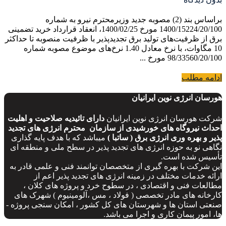
براساس بند (2) مصوبه جدید وزیرمحترم نیرو به شماره
1400/15224/20/100 مورخ 1400/02/25، انعقاد قرارداد خرید تضمینی
برق از ظرفیت‌های تولید برق تجدیدپذیر با ظرفیت منصوبه تا حداکثر
10 مگاوات، با نرخ معادل 1.40 نرخ‌های موضوع مصوبه شماره
98/33560/20/100 مورخ ...
ادامه مطلب
هورسان انرژی نوین ایرانیان
شرکت هورسان انرژی نوین ایرانیان
دارای تائیدیه صلاحیت و اهلیت
احداث نیروگاه های خورشیدی از سازمان محترم انرژی های تجدید
پذیر و بهره وری انرژی برق ( ساتبا )
میباشد که با هدف پایه ­گذاری
نگاهی نو به حوزه انرژی­ های تجدید پذیر در سطح ملی و منطقه­ ای
تأسیس شده است.
این شرکت با بهره­ گیری از متخصصان توانمند فنی و علمی قادر به
ارائه خدمات مختلف در زمینه انرژی­ های تجدید پذیر اعم از
مطالعات فنی و اقتصادی ، در سطوح خرد و پروژه های کلان ،
کارخانه های مادر تخصصی ( فولاد ، مس ،آلومینیوم ) شهرک های
صنعتی استان ها و شهرستان های کل کشور ، امکان­ سنجی پروژه ­
ها، امور پیمان کاری و اجرا می باشد.