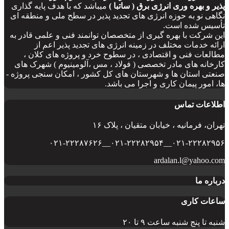
پذیر و بهره وری انرژی برق ( ساتبا )
میباشد که با هدف پایه ­گذاری
نگاهی نو به حوزه انرژی­ های تجدید پذیر در سطح ملی و منطقه­ ای
تأسیس شده است.
این شرکت با بهره­ گیری از متخصصان توانمند فنی و علمی قادر به
ارائه خدمات مختلف در زمینه انرژی­ های تجدید پذیر اعم از
مطالعات فنی و اقتصادی ، در سطوح خرد و پروژه های کلان ،
کارخانه های مادر تخصصی ( فولاد ، مس ،آلومینیوم ) شهرک های
صنعتی استان ها و شهرستان های کل کشور ، امکان­ سنجی پروژه ­
ها، امور پیمان کاری و اجرا می باشد.
اطلاعات تماس
تهران، فرمانیه ، خیابان متقیان ، پلاک ۱۶
۰۲۱-۲۲۲۸۲۹۵۶__۰۲۱-۲۲۲۸۲۹۵۴__۰۲۱-۲۲۲۸۷۶۲۶
ardalan.l@yahoo.com
درباره ما
ساعات کاری
شنبه تا پنج شنبه ساعت ۹ تا ۲۰